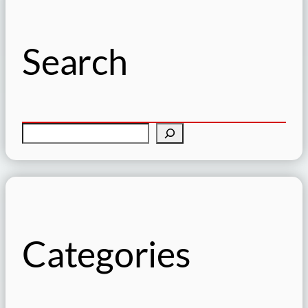
Search
S
ö
k
Categories