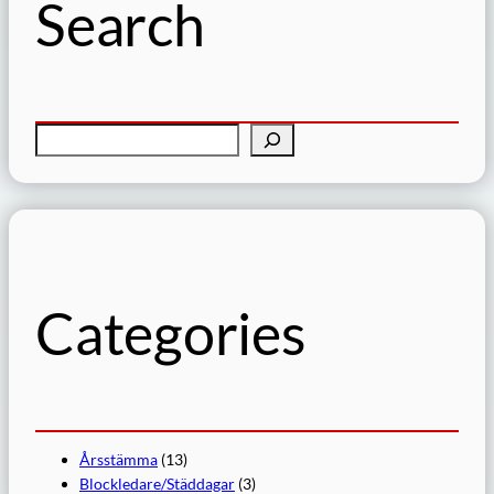
Search
S
ö
k
Categories
Årsstämma
(13)
Blockledare/Städdagar
(3)