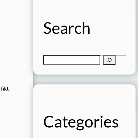
Search
S
ö
k
fikt
Categories