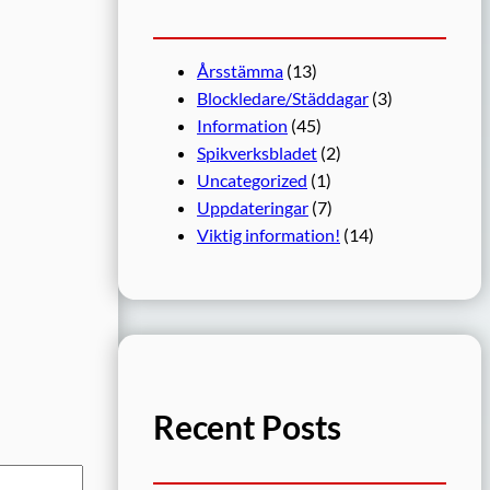
Årsstämma
(13)
Blockledare/Städdagar
(3)
Information
(45)
Spikverksbladet
(2)
Uncategorized
(1)
Uppdateringar
(7)
Viktig information!
(14)
Recent Posts