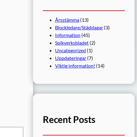
Årsstämma
(13)
Blockledare/Städdagar
(3)
Information
(45)
Spikverksbladet
(2)
Uncategorized
(1)
Uppdateringar
(7)
Viktig information!
(14)
Recent Posts