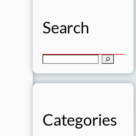
Search
S
ö
k
Categories