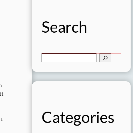
Search
S
ö
k
n
tt
Categories
Nu