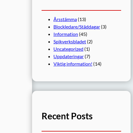
Årsstämma
(13)
Blockledare/Städdagar
(3)
Information
(45)
Spikverksbladet
(2)
Uncategorized
(1)
Uppdateringar
(7)
Viktig information!
(14)
Recent Posts