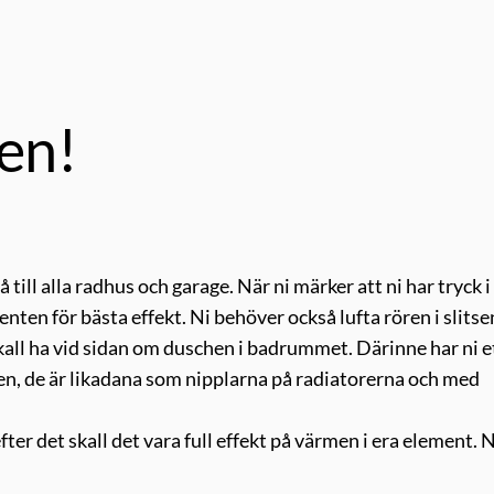
en!
ill alla radhus och garage. När ni märker att ni har tryck i
ten för bästa effekt. Ni behöver också lufta rören i slitse
kall ha vid sidan om duschen i badrummet. Därinne har ni e
ren, de är likadana som nipplarna på radiatorerna och med
efter det skall det vara full effekt på värmen i era element. 